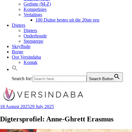
Gedigte (M-Z)
Kompetisies
Vertalings
100 Duitse bestes uit die 20ste eeu
Digters
Digters
Onderhoude
Stemgrepe
Skryfhulp
Borge
Oor Versindaba
Kontak
Search for:
Search Button
18 August 2025
29 July 2025
Digtersprofiel: Anne-Ghrett Erasmus