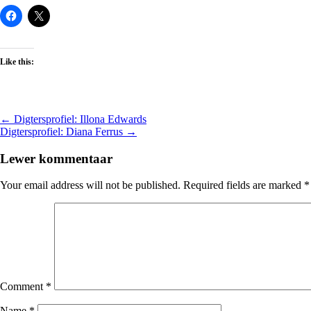
Like this:
Lees
← Digtersprofiel: Illona Edwards
Digtersprofiel: Diana Ferrus →
meer
Lewer kommentaar
Your email address will not be published.
Required fields are marked
*
Comment
*
Name
*