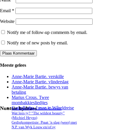
Email
*
Website
Notify me of follow-up comments by email.
Notify me of new posts by email.
Meeste gelees
Anne-Marie Bartie. verskille
Anne-Marie Bartie. vlinderslag
Anne-Marie Bartie. bewys van
betaling
Marius Crous. Twee
mombakkiesliedjies
Nuutste bydraes
Carla Botha. Lesse in Wêreldreise
Joan Hambidge. Sheila Cussons
Wat lees jy? “The wildest beauty”
(Michiel Heyns)
Gedigkompetisie: Praat ’n slag (weer) met
N.P. van Wyk Louw en/of sy