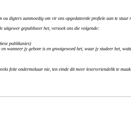
n ou digters aanmoedig om vir ons opgedateerde profiele aan te stuur
de uitgewer gepubliseer het, versoek ons die volgende:
tiese publikasies)
r en wanneer jy gebore is en grootgeword het, waar jy studeer het, watt
 reeks feite ondermekaar nie, ten einde dit meer lesersvriendelik te maak