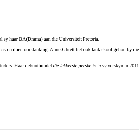
 sy haar BA(Drama) aan die Universiteit Pretoria.
mas en doen oorklanking. Anne-Ghrett het ook lank skool gehou by die
 kinders. Haar debuutbundel
die lekkerste perske is ’n vy
verskyn in 2011