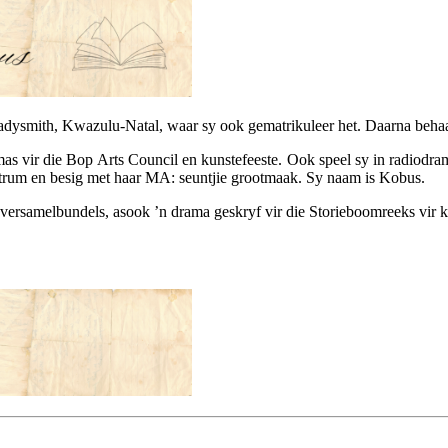
adysmith, Kwazulu-Natal, waar sy ook gematrikuleer het. Daarna behaal
s vir die Bop Arts Council en kunstefeeste. Ook speel sy in radiodra
ntrum en besig met haar MA: seuntjie grootmaak. Sy naam is Kobus.
ar versamelbundels, asook ’n drama geskryf vir die Storieboomreeks vir