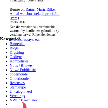
Stout gedig! Baie snaaks!
Bernie
on
Rainer Maria Rilke.
Almal wat Jou soek, beproef Jou
(vert.)
29 July 2026
Kan die vertaler dalk verduidelik
waarom hy hoofletters gebruik in sy
vertaling terwyl Rilke kleinletters
Kategorieë
gebruik.
Artikels, essays, e.a.
Binneblik
Blogs
Digstring
Gedigte
Kompetisies
Nuus / Briewe
Nuwe Publikasie
onderhoude
Onderhoude
Resensies
Stemgrepe
Uncategorized
Vertalings
VWL 50 jaar later
Wisselkaarten