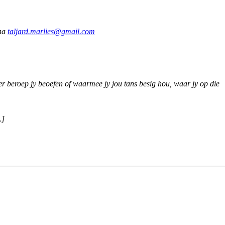
 na
taljard.marlies@gmail.com
er beroep jy beoefen of waarmee jy jou tans besig hou, waar jy op die
.]