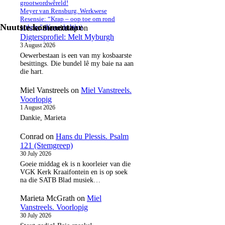
grootwordwêreld!
Meyer van Rensburg. Werkwese
Resensie: “Krap – oop toe om rond
Nuutste kommentaar
uitkrap” (Koos de Wet)
Hester Steenkamp
on
Digtersprofiel: Melt Myburgh
3 August 2026
Oewerbestaan is een van my kosbaarste
besittings. Die bundel lê my baie na aan
die hart.
Miel Vanstreels
on
Miel Vanstreels.
Voorlopig
1 August 2026
Dankie, Marieta
Conrad
on
Hans du Plessis. Psalm
121 (Stemgreep)
30 July 2026
Goeie middag ek is n koorleier van die
VGK Kerk Kraaifontein en is op soek
na die SATB Blad musiek…
Marieta McGrath
on
Miel
Vanstreels. Voorlopig
30 July 2026