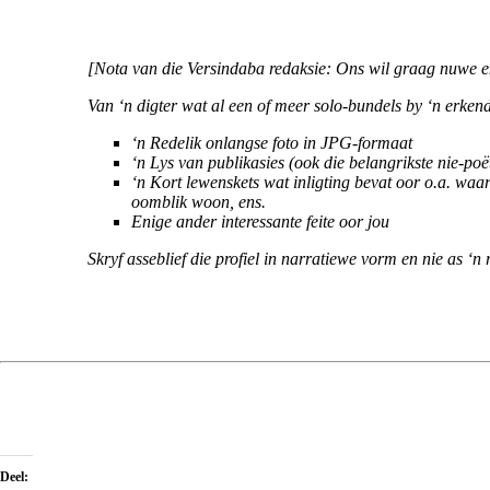
[Nota van die Versindaba redaksie: Ons wil graag nuwe e
Van ‘n digter wat al een of meer solo-bundels by ‘n erken
‘n Redelik onlangse foto in JPG-formaat
‘n Lys van publikasies (ook die belangrikste nie-poë
‘n Kort lewenskets wat inligting bevat oor o.a. waa
oomblik woon, ens.
Enige ander interessante feite oor jou
Skryf asseblief die profiel in narratiewe vorm en nie as ‘n
Deel: