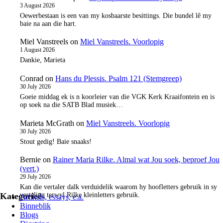
3 August 2026
Oewerbestaan is een van my kosbaarste besittings. Die bundel lê my
baie na aan die hart.
Miel Vanstreels
on
Miel Vanstreels. Voorlopig
1 August 2026
Dankie, Marieta
Conrad
on
Hans du Plessis. Psalm 121 (Stemgreep)
30 July 2026
Goeie middag ek is n koorleier van die VGK Kerk Kraaifontein en is
op soek na die SATB Blad musiek…
Marieta McGrath
on
Miel Vanstreels. Voorlopig
30 July 2026
Stout gedig! Baie snaaks!
Bernie
on
Rainer Maria Rilke. Almal wat Jou soek, beproef Jou
(vert.)
29 July 2026
Kan die vertaler dalk verduidelik waarom hy hoofletters gebruik in sy
Kategorieë
vertaling terwyl Rilke kleinletters gebruik.
Artikels, essays, e.a.
Binneblik
Blogs