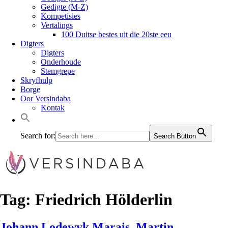
Gedigte (M-Z)
Kompetisies
Vertalings
100 Duitse bestes uit die 20ste eeu
Digters
Digters
Onderhoude
Stemgrepe
Skryfhulp
Borge
Oor Versindaba
Kontak
Search for:
Search Button
Tag:
Friedrich Hölderlin
Johann Lodewyk Marais. Martin