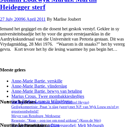
Heidegger sterf
27 July 2009
6 April 2011
By Marlise Joubert
Iemand het gegiggel en die dosent het geskok verstyf. Geklee in sy
universiteitsbaadjie het hy voor die groot eerstejaarsklas in die
Aardrykskundesaal van die Universiteit van Pretoria gestaan. Dit was
Vrydagmiddag, 28 Mei 1976. “Waarom is dit snaaks?” het hy vererg
gevra. Kort tevore het hy die lesing waarmee hy pas begin het…
Meeste gelees
Anne-Marie Bartie. verskille
Anne-Marie Bartie. vlinderslag
Anne-Marie Bartie. bewys van betaling
Marius Crous. Twee mombakkiesliedjies
Nuutste bydraes
Carla Botha. Lesse in Wêreldreise
Wat lees jy? “The wildest beauty” (Michiel Heyns)
Gedigkompetisie: Praat ’n slag (weer) met N.P. van Wyk Louw en/of sy
grootwordwêreld!
Meyer van Rensburg. Werkwese
Resensie: “Krap – oop toe om rond uitkrap” (Koos de Wet)
Nuutste kommentaar
Koos de Wet. vóór die smelting
Hester Steenkamp
on
Digtersprofiel: Melt Myburgh