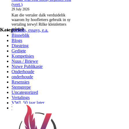
(vert.)
29 July 2026
Kan die vertaler dalk verduidelik
waarom hy hoofletters gebruik in sy
vertaling terwyl Rilke kleinletters
Kategorieë
gebruik.
Artikels, essays, e.a.
Binneblik
Blogs
Digstring
Gedigte
Kompetisies
Nuus / Briewe
Nuwe Publikasie
Onderhoude
onderhoude
Resensies
Stemgrepe
Uncategorized
Vertalings
VWL 50 jaar later
Wisselkaarten