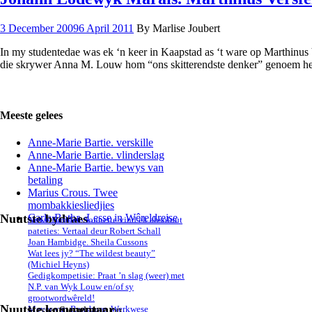
3 December 2009
6 April 2011
By Marlise Joubert
In my studentedae was ek ‘n keer in Kaapstad as ‘t ware op Marthinus V
die skrywer Anna M. Louw hom “ons skitterendste denker” genoem 
Meeste gelees
Anne-Marie Bartie. verskille
Anne-Marie Bartie. vlinderslag
Anne-Marie Bartie. bewys van
betaling
Marius Crous. Twee
mombakkiesliedjies
Nuutste bydraes
Carla Botha. Lesse in Wêreldreise
Nuwe Bundel. Sonnette vind ek absoluut
pateties: Vertaal deur Robert Schall
Joan Hambidge. Sheila Cussons
Wat lees jy? “The wildest beauty”
(Michiel Heyns)
Gedigkompetisie: Praat ’n slag (weer) met
N.P. van Wyk Louw en/of sy
grootwordwêreld!
Nuutste kommentaar
Meyer van Rensburg. Werkwese
Hester Steenkamp
on