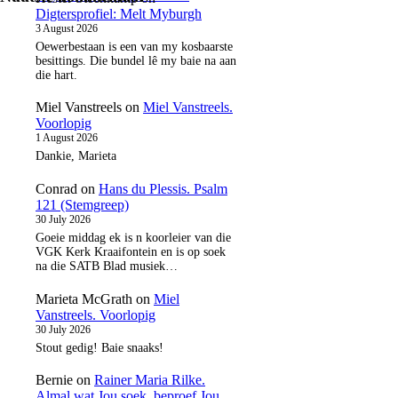
Digtersprofiel: Melt Myburgh
3 August 2026
Oewerbestaan is een van my kosbaarste
besittings. Die bundel lê my baie na aan
die hart.
Miel Vanstreels
on
Miel Vanstreels.
Voorlopig
1 August 2026
Dankie, Marieta
Conrad
on
Hans du Plessis. Psalm
121 (Stemgreep)
30 July 2026
Goeie middag ek is n koorleier van die
VGK Kerk Kraaifontein en is op soek
na die SATB Blad musiek…
Marieta McGrath
on
Miel
Vanstreels. Voorlopig
30 July 2026
Stout gedig! Baie snaaks!
Bernie
on
Rainer Maria Rilke.
Almal wat Jou soek, beproef Jou