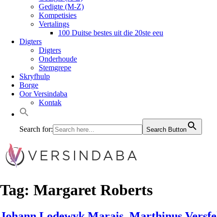
Gedigte (M-Z)
Kompetisies
Vertalings
100 Duitse bestes uit die 20ste eeu
Digters
Digters
Onderhoude
Stemgrepe
Skryfhulp
Borge
Oor Versindaba
Kontak
Search for:
Search Button
Tag:
Margaret Roberts
Johann Lodewyk Marais. Marthinus Versfel